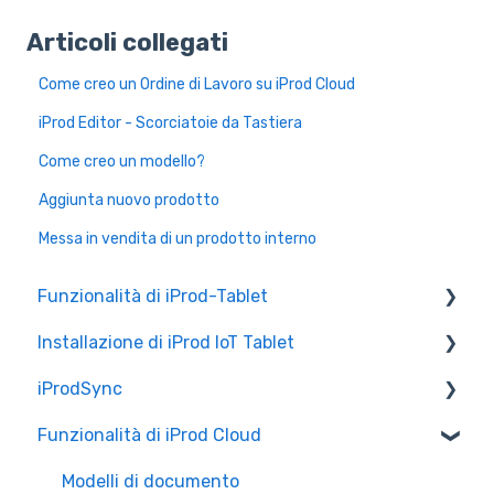
Articoli collegati
Come creo un Ordine di Lavoro su iProd Cloud
iProd Editor - Scorciatoie da Tastiera
Come creo un modello?
Aggiunta nuovo prodotto
Messa in vendita di un prodotto interno
Funzionalità di iProd-Tablet
Installazione di iProd IoT Tablet
Controllo Qualità
iProdSync
Liste di Prelievo
Configurazione Alleantia
Funzionalità di iProd Cloud
Configurazioni di Rete
Informazioni generali
Accesso a iProd
Modelli di documento