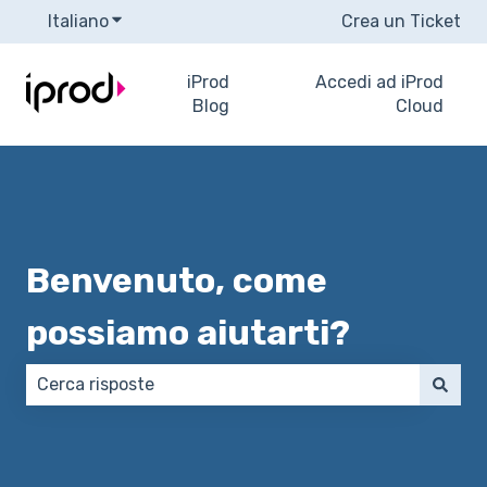
Italiano
Mostra sottomenu per le traduzioni
Crea un Ticket
iProd
Accedi ad iProd
Blog
Cloud
Benvenuto, come
possiamo aiutarti?
Non sono presenti suggerimenti perché il campo di 