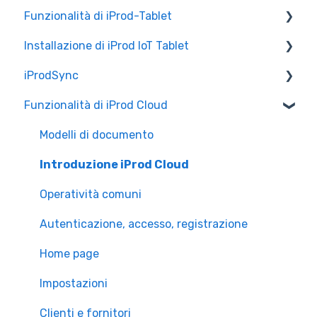
Funzionalità di iProd-Tablet
Installazione di iProd IoT Tablet
Controllo Qualità
iProdSync
Liste di Prelievo
Configurazione Alleantia
Funzionalità di iProd Cloud
Configurazioni di Rete
Informazioni generali
Accesso a iProd
Modelli di documento
Licenza
Introduzione iProd Cloud
Operatività comuni
Autenticazione, accesso, registrazione
Home page
Impostazioni
Clienti e fornitori