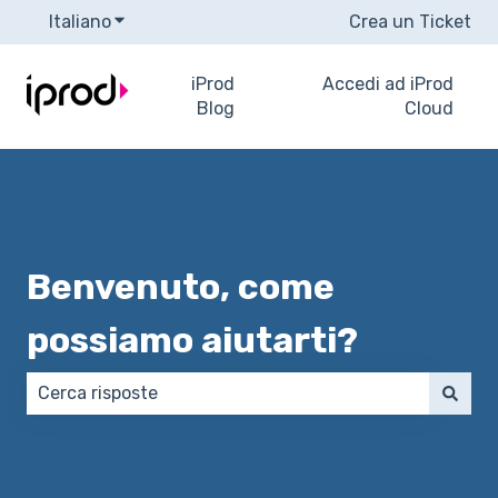
Italiano
Mostra sottomenu per le traduzioni
Crea un Ticket
iProd
Accedi ad iProd
Blog
Cloud
Benvenuto, come
possiamo aiutarti?
Non sono presenti suggerimenti perché il campo di 