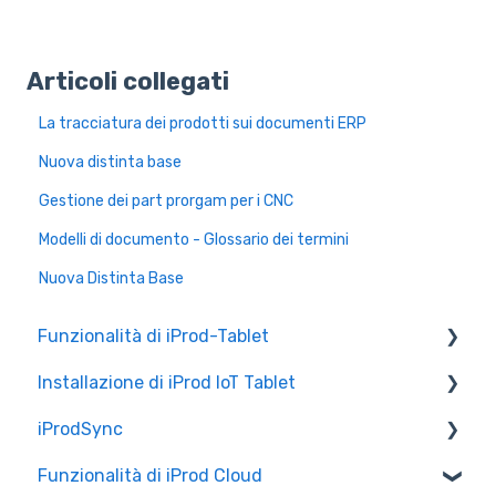
Articoli collegati
La tracciatura dei prodotti sui documenti ERP
Nuova distinta base
Gestione dei part prorgam per i CNC
Modelli di documento - Glossario dei termini
Nuova Distinta Base
Funzionalità di iProd-Tablet
Installazione di iProd IoT Tablet
Controllo Qualità
iProdSync
Liste di Prelievo
Configurazione Alleantia
Funzionalità di iProd Cloud
Configurazioni di Rete
Informazioni generali