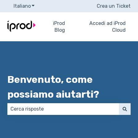
Italiano
Mostra sottomenu per le traduzioni
Crea un Ticket
iProd
Accedi ad iProd
Blog
Cloud
Benvenuto, come
possiamo aiutarti?
Non sono presenti suggerimenti perché il campo di 