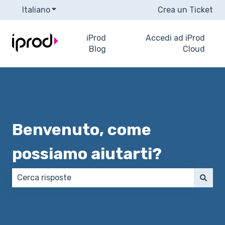
Italiano
Mostra sottomenu per le traduzioni
Crea un Ticket
iProd
Accedi ad iProd
Blog
Cloud
Benvenuto, come
possiamo aiutarti?
Non sono presenti suggerimenti perché il campo di 