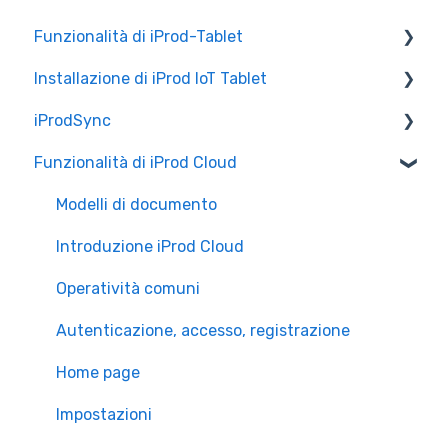
Funzionalità di iProd-Tablet
Installazione di iProd IoT Tablet
Controllo Qualità
iProdSync
Liste di Prelievo
Configurazione Alleantia
Funzionalità di iProd Cloud
Configurazioni di Rete
Informazioni generali
Accesso a iProd
Modelli di documento
Licenza
Introduzione iProd Cloud
Operatività comuni
Autenticazione, accesso, registrazione
Home page
Impostazioni