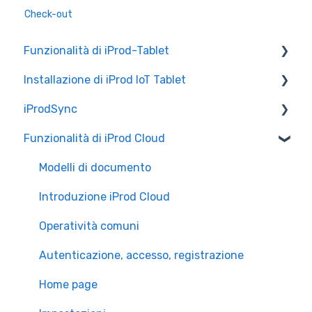
Check-out
Funzionalità di iProd-Tablet
Installazione di iProd IoT Tablet
Controllo Qualità
iProdSync
Liste di Prelievo
Configurazione Alleantia
Funzionalità di iProd Cloud
Configurazioni di Rete
Informazioni generali
Accesso a iProd
Modelli di documento
Licenza
Introduzione iProd Cloud
Operatività comuni
Autenticazione, accesso, registrazione
Home page