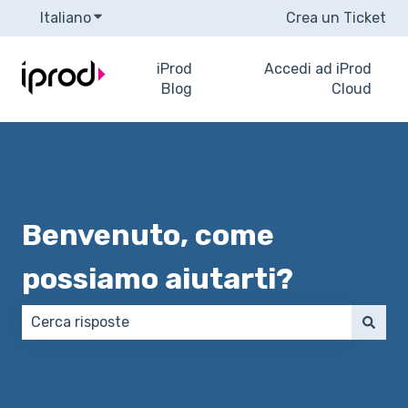
Italiano
Mostra sottomenu per le traduzioni
Crea un Ticket
iProd
Accedi ad iProd
Blog
Cloud
Benvenuto, come
possiamo aiutarti?
Non sono presenti suggerimenti perché il campo di 