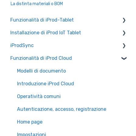
La distinta materiali o BOM
Funzionalità di iProd-Tablet
Installazione di iProd IoT Tablet
Controllo Qualità
iProdSync
Liste di Prelievo
Configurazione Alleantia
Funzionalità di iProd Cloud
Configurazioni di Rete
Informazioni generali
Accesso a iProd
Modelli di documento
Licenza
Introduzione iProd Cloud
Operatività comuni
Autenticazione, accesso, registrazione
Home page
Impostazioni