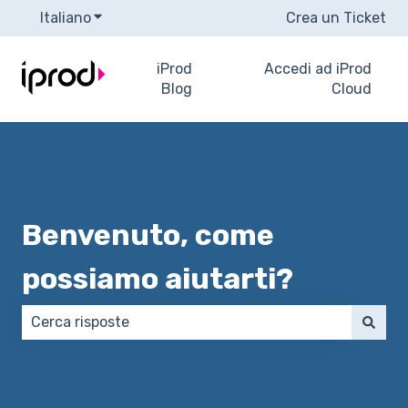
Italiano
Mostra sottomenu per le traduzioni
Crea un Ticket
iProd
Accedi ad iProd
Blog
Cloud
Benvenuto, come
possiamo aiutarti?
Non sono presenti suggerimenti perché il campo di 