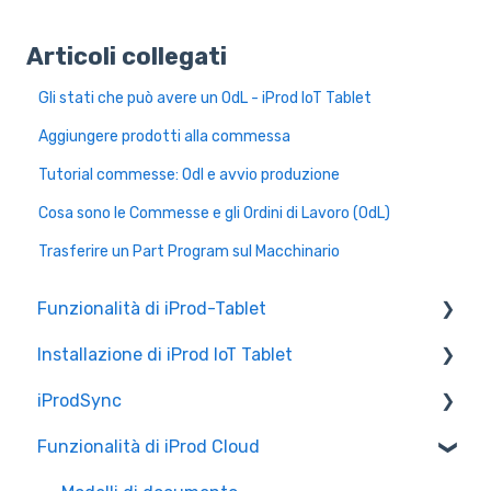
Articoli collegati
Gli stati che può avere un OdL - iProd IoT Tablet
Aggiungere prodotti alla commessa
Tutorial commesse: Odl e avvio produzione
Cosa sono le Commesse e gli Ordini di Lavoro (OdL)
Trasferire un Part Program sul Macchinario
Funzionalità di iProd-Tablet
Installazione di iProd IoT Tablet
Controllo Qualità
iProdSync
Liste di Prelievo
Configurazione Alleantia
Funzionalità di iProd Cloud
Configurazioni di Rete
Informazioni generali