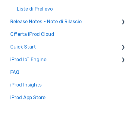
Liste di Prelievo
Release Notes - Note di Rilascio
Offerta iProd Cloud
iProd Cloud
Quick Start
iProd Tablet
iProd IoT Engine
Configurazioni Software
FAQ
Introduzione
iProd Insights
Installazione e Configurazione
iProd App Store