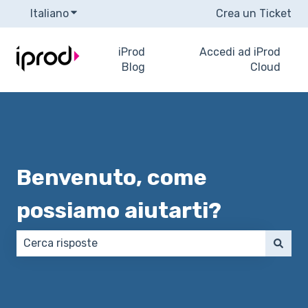
Italiano
Mostra sottomenu per le traduzioni
Crea un Ticket
iProd
Accedi ad iProd
Blog
Cloud
Benvenuto, come
possiamo aiutarti?
Non sono presenti suggerimenti perché il campo di 