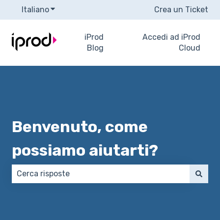
Italiano
Mostra sottomenu per le traduzioni
Crea un Ticket
iProd
Accedi ad iProd
Blog
Cloud
Benvenuto, come
possiamo aiutarti?
Non sono presenti suggerimenti perché il campo di 