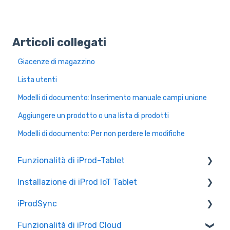
Articoli collegati
Giacenze di magazzino
Lista utenti
Modelli di documento: Inserimento manuale campi unione
Aggiungere un prodotto o una lista di prodotti
Modelli di documento: Per non perdere le modifiche
Funzionalità di iProd-Tablet
Installazione di iProd IoT Tablet
Controllo Qualità
iProdSync
Liste di Prelievo
Configurazione Alleantia
Funzionalità di iProd Cloud
Configurazioni di Rete
Informazioni generali