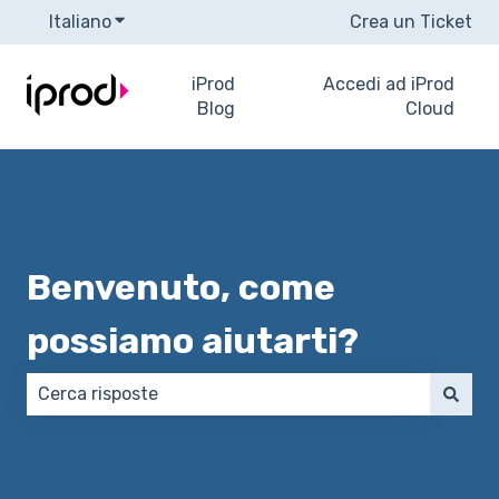
Italiano
Mostra sottomenu per le traduzioni
Crea un Ticket
iProd
Accedi ad iProd
Blog
Cloud
Benvenuto, come
possiamo aiutarti?
Non sono presenti suggerimenti perché il campo di 