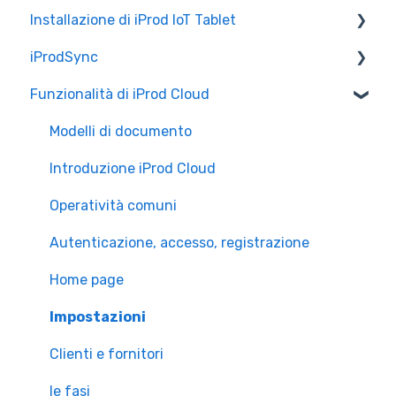
Installazione di iProd IoT Tablet
Controllo Qualità
iProdSync
Liste di Prelievo
Configurazione Alleantia
Funzionalità di iProd Cloud
Configurazioni di Rete
Informazioni generali
Accesso a iProd
Modelli di documento
Licenza
Introduzione iProd Cloud
Operatività comuni
Autenticazione, accesso, registrazione
Home page
Impostazioni
Clienti e fornitori
le fasi